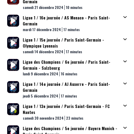
Germain
Published At
Time
samedi 21 décembre 2024
10 minutes
Ligue 1 / 16e journée / AS Monaco - Paris Saint-
Germain
Published At
Time
mardi 17 décembre 2024
17 minutes
Ligue 1 / 15e journée / Paris Saint-Germain -
Olympique Lyonnais
Published At
Time
samedi 14 décembre 2024
17 minutes
Ligue des Champions / 6e journée / Paris Saint-
Germain - Salzbourg
Published At
Time
lundi 9 décembre 2024
16 minutes
Ligue 1 / 14e journée / AJ Auxerre - Paris Saint-
Germain
Published At
Time
jeudi 5 décembre 2024
17 minutes
Ligue 1 / 13e journée / Paris Saint-Germain - FC
Nantes
Published At
Time
samedi 30 novembre 2024
23 minutes
Ligue des Champions / 5e journée / Bayern Munich -