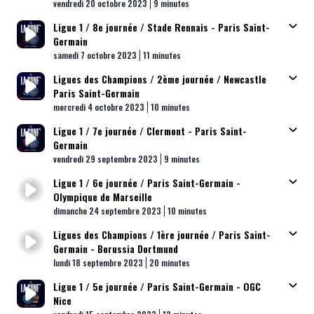
Published At
Time
vendredi 20 octobre 2023
9 minutes
Ligue 1 / 8e journée / Stade Rennais - Paris Saint-
Germain
Published At
Time
samedi 7 octobre 2023
11 minutes
Ligues des Champions / 2ème journée / Newcastle
Paris Saint-Germain
Published At
Time
mercredi 4 octobre 2023
10 minutes
Ligue 1 / 7e journée / Clermont - Paris Saint-
Germain
Published At
Time
vendredi 29 septembre 2023
9 minutes
Ligue 1 / 6e journée / Paris Saint-Germain -
Olympique de Marseille
Published At
Time
dimanche 24 septembre 2023
10 minutes
Ligues des Champions / 1ère journée / Paris Saint-
Germain - Borussia Dortmund
Published At
Time
lundi 18 septembre 2023
20 minutes
Ligue 1 / 5e journée / Paris Saint-Germain - OGC
Nice
Published At
Time