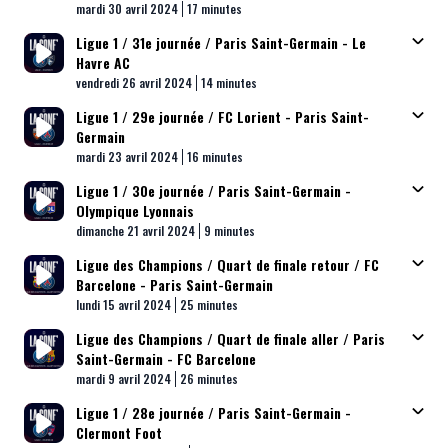
Published At
Time
mardi 30 avril 2024
17 minutes
Ligue 1 / 31e journée / Paris Saint-Germain - Le
Havre AC
Published At
Time
vendredi 26 avril 2024
14 minutes
Ligue 1 / 29e journée / FC Lorient - Paris Saint-
Germain
Published At
Time
mardi 23 avril 2024
16 minutes
Ligue 1 / 30e journée / Paris Saint-Germain -
Olympique Lyonnais
Published At
Time
dimanche 21 avril 2024
9 minutes
Ligue des Champions / Quart de finale retour / FC
Barcelone - Paris Saint-Germain
Published At
Time
lundi 15 avril 2024
25 minutes
Ligue des Champions / Quart de finale aller / Paris
Saint-Germain - FC Barcelone
Published At
Time
mardi 9 avril 2024
26 minutes
Ligue 1 / 28e journée / Paris Saint-Germain -
Clermont Foot