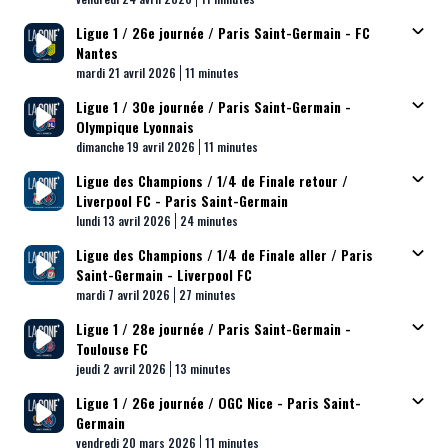
Ligue 1 / 26e journée / Paris Saint-Germain - FC
Nantes
Published At
Time
mardi 21 avril 2026
11 minutes
Ligue 1 / 30e journée / Paris Saint-Germain -
Olympique Lyonnais
Published At
Time
dimanche 19 avril 2026
11 minutes
Ligue des Champions / 1/4 de Finale retour /
Liverpool FC - Paris Saint-Germain
Published At
Time
lundi 13 avril 2026
24 minutes
Ligue des Champions / 1/4 de Finale aller / Paris
Saint-Germain - Liverpool FC
Published At
Time
mardi 7 avril 2026
27 minutes
Ligue 1 / 28e journée / Paris Saint-Germain -
Toulouse FC
Published At
Time
jeudi 2 avril 2026
13 minutes
Ligue 1 / 26e journée / OGC Nice - Paris Saint-
Germain
Published At
Time
vendredi 20 mars 2026
11 minutes