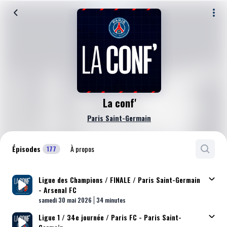
La conf'
Paris Saint-Germain
Épisodes
À propos
177
Ligue des Champions / FINALE / Paris Saint-Germain
- Arsenal FC
Published At
Time
samedi 30 mai 2026
34 minutes
Ligue 1 / 34e journée / Paris FC - Paris Saint-