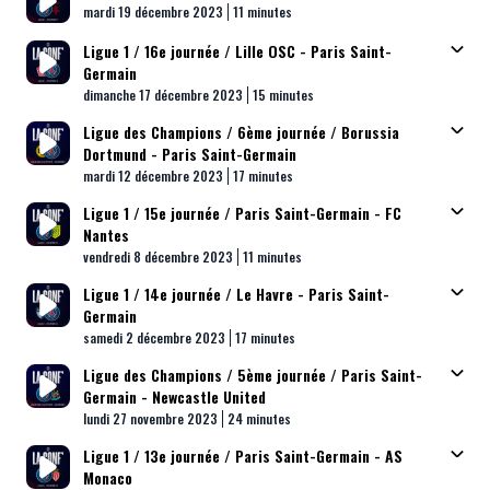
Published At
Time
mardi 19 décembre 2023
11 minutes
Ligue 1 / 16e journée / Lille OSC - Paris Saint-
Germain
Published At
Time
dimanche 17 décembre 2023
15 minutes
Ligue des Champions / 6ème journée / Borussia
Dortmund - Paris Saint-Germain
Published At
Time
mardi 12 décembre 2023
17 minutes
Ligue 1 / 15e journée / Paris Saint-Germain - FC
Nantes
Published At
Time
vendredi 8 décembre 2023
11 minutes
Ligue 1 / 14e journée / Le Havre - Paris Saint-
Germain
Published At
Time
samedi 2 décembre 2023
17 minutes
Ligue des Champions / 5ème journée / Paris Saint-
Germain - Newcastle United
Published At
Time
lundi 27 novembre 2023
24 minutes
Ligue 1 / 13e journée / Paris Saint-Germain - AS
Monaco