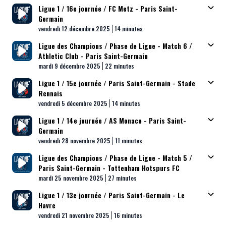
Ligue 1 / 16e journée / FC Metz - Paris Saint-
Germain
Published At
Time
vendredi 12 décembre 2025
14 minutes
Ligue des Champions / Phase de Ligue - Match 6 /
Athletic Club - Paris Saint-Germain
Published At
Time
mardi 9 décembre 2025
22 minutes
Ligue 1 / 15e journée / Paris Saint-Germain - Stade
Rennais
Published At
Time
vendredi 5 décembre 2025
14 minutes
Ligue 1 / 14e journée / AS Monaco - Paris Saint-
Germain
Published At
Time
vendredi 28 novembre 2025
11 minutes
Ligue des Champions / Phase de Ligue - Match 5 /
Paris Saint-Germain - Tottenham Hotspurs FC
Published At
Time
mardi 25 novembre 2025
27 minutes
Ligue 1 / 13e journée / Paris Saint-Germain - Le
Havre
Published At
Time
vendredi 21 novembre 2025
16 minutes