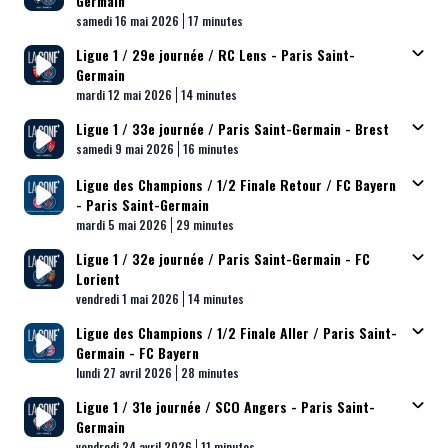
Germain
Published At
Time
samedi 16 mai 2026
17 minutes
Ligue 1 / 29e journée / RC Lens - Paris Saint-
Germain
Published At
Time
mardi 12 mai 2026
14 minutes
Ligue 1 / 33e journée / Paris Saint-Germain - Brest
Published At
Time
samedi 9 mai 2026
16 minutes
Ligue des Champions / 1/2 Finale Retour / FC Bayern
- Paris Saint-Germain
Published At
Time
mardi 5 mai 2026
29 minutes
Ligue 1 / 32e journée / Paris Saint-Germain - FC
Lorient
Published At
Time
vendredi 1 mai 2026
14 minutes
Ligue des Champions / 1/2 Finale Aller / Paris Saint-
Germain - FC Bayern
Published At
Time
lundi 27 avril 2026
28 minutes
Ligue 1 / 31e journée / SCO Angers - Paris Saint-
Germain
Published At
Time
vendredi 24 avril 2026
11 minutes