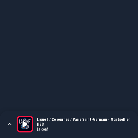
Ligue 1 / 2e journée / Paris Saint-Germain - Montpellier
HSC
La conf'