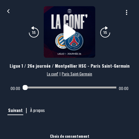
Ligue 1 / 26e journée / Montpellier HSC - Paris Saint-Germain
La conf'
|
Paris Saint-Germain
00:00
00:00
|
Suivant
À propos
Choix de consentement