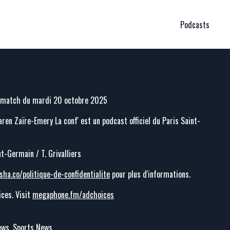
Podcasts
t match du mardi 20 octobre 2025
ren Zaïre-Emery La conf' est un podcast officiel du Paris Saint-
nt-Germain / T. Grivalliers
sha.co/politique-de-confidentialite
pour plus d'informations.
ces. Visit
megaphone.fm/adchoices
News, Sports News