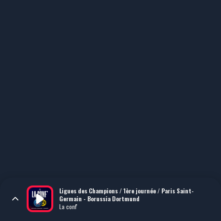
Ligues des Champions / 1ère journée / Paris Saint-
Germain - Borussia Dortmund
La conf'