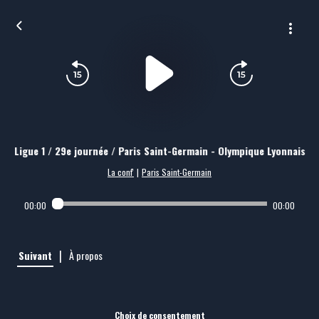
Ligue 1 / 29e journée / Paris Saint-Germain - Olympique Lyonnais
La conf'
|
Paris Saint-Germain
00:00
00:00
|
Suivant
À propos
Choix de consentement