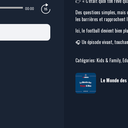
👉 « C’était quoi ton rêve qu
00:00
Des questions simples, mais 
les barrières et rapprochent le
Ici, le football devient bien pl
🎧 Un épisode vivant, touchan
Catégories: Kids & Family, Ed
Le Monde des 
PSG for Commu