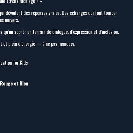
and t’avais mon âge ? »​
qui dévoilent des réponses vraies. Des échanges qui font tomber
s univers.​
us qu’un sport : un terrain de dialogue, d’expression et d’inclusion.​
t et plein d’énergie — à ne pas manquer.​
ucation for Kids
Rouge et Bleu
nities